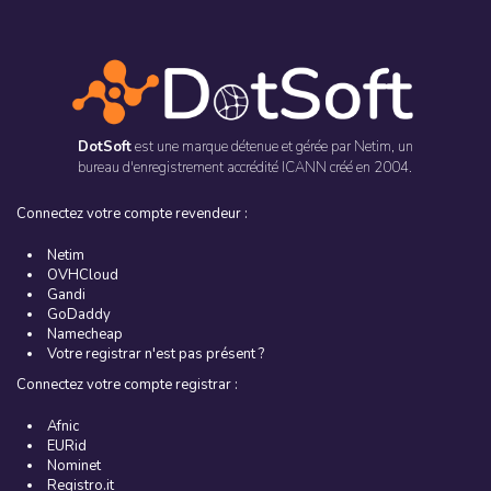
DotSoft
est une marque détenue et gérée par
Netim
, un
bureau d'enregistrement accrédité ICANN créé en 2004.
Connectez votre compte revendeur :
Netim
OVHCloud
Gandi
GoDaddy
Namecheap
Votre registrar n'est pas présent ?
Connectez votre compte registrar :
Afnic
EURid
Nominet
Registro.it