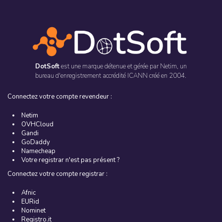
DotSoft
est une marque détenue et gérée par
Netim
, un
bureau d'enregistrement accrédité ICANN créé en 2004.
Connectez votre compte revendeur :
Netim
OVHCloud
Gandi
GoDaddy
Namecheap
Votre registrar n'est pas présent ?
Connectez votre compte registrar :
Afnic
EURid
Nominet
Registro.it