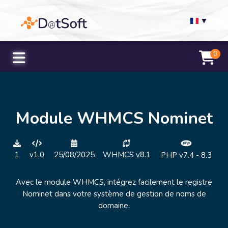
▼
0
Module WHMCS Nominet
1
v1.0
25/08/2025
WHMCS v8.1
PHP v7.4 - 8.3
Avec le module WHMCS, intégrez facilement le registre
Nominet dans votre système de gestion de noms de
domaine.